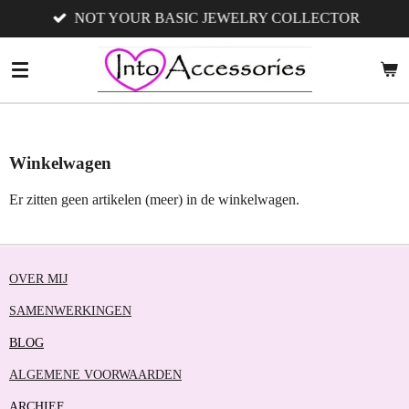
NOT YOUR BASIC JEWELRY COLLECTOR
Ga
direct
naar
de
hoofdinhoud
Winkelwagen
Er zitten geen artikelen (meer) in de winkelwagen.
OVER MIJ
SAMENWERKINGEN
BLOG
ALGEMENE VOORWAARDEN
ARCHIEF