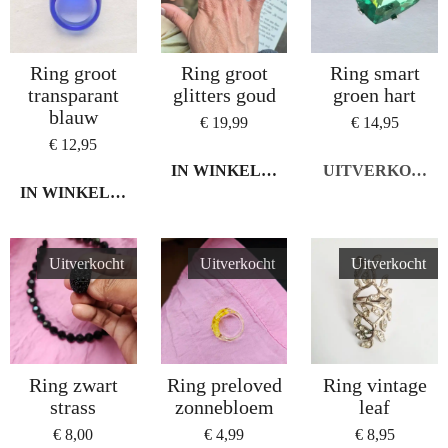
Ring groot
Ring groot
Ring smart
transparant
glitters goud
groen hart
blauw
€ 19,99
€ 14,95
€ 12,95
IN WINKELWAGEN
UITVERKOCHT
IN WINKELWAGEN
Uitverkocht
Uitverkocht
Uitverkocht
Ring zwart
Ring preloved
Ring vintage
strass
zonnebloem
leaf
€ 8,00
€ 4,99
€ 8,95