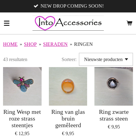
NEW DROP COMING SOON!
Ga
direct
naar
de
hoofdinhoud
HOME
»
SHOP
»
SIERADEN
»
RINGEN
43 resultaten
Sorteer:
Ring Wesp met
Ring van glas
Ring zwarte
roze strass
bruin
strass steen
steentjes
gemêleerd
€ 9,95
€ 12,95
€ 9,95