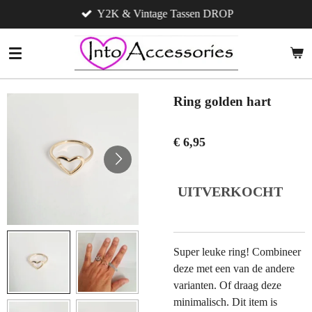
Y2K & Vintage Tassen DROP
Ga
direct
naar
de
hoofdinhoud
Ring golden hart
€ 6,95
UITVERKOCHT
Super leuke ring! Combineer
deze met een van de andere
varianten. Of draag deze
minimalisch. Dit item is