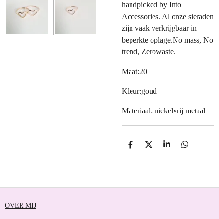
handpicked by Into
Accessories. Al onze sieraden
zijn vaak verkrijgbaar in
beperkte oplage.No mass, No
trend, Zerowaste.
Maat:20
Kleur:goud
Materiaal: nickelvrij metaal
D
D
S
D
E
E
H
E
L
E
A
L
E
L
R
E
N
E
N
OVER MIJ