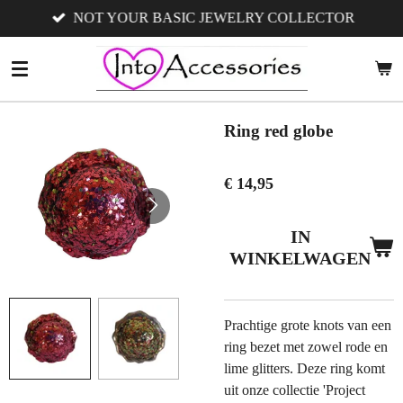
NOT YOUR BASIC JEWELRY COLLECTOR
Ga
direct
naar
de
hoofdinhoud
Ring red globe
€ 14,95
IN
WINKELWAGEN
Prachtige grote knots van een
ring bezet met zowel rode en
lime glitters. Deze ring komt
uit onze collectie 'Project