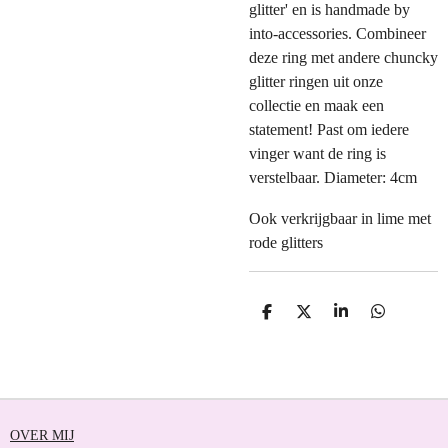
glitter' en is handmade by
into-accessories. Combineer
deze ring met andere chuncky
glitter ringen uit onze
collectie en maak een
statement! Past om iedere
vinger want de ring is
verstelbaar. Diameter: 4cm
Ook verkrijgbaar in lime met
rode glitters
D
D
S
D
E
E
H
E
L
E
A
L
E
L
R
E
N
E
N
OVER MIJ