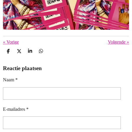
«
Vorige
Volgende
»
D
D
S
D
E
E
H
E
L
E
A
L
Reactie plaatsen
E
L
R
E
N
E
N
Naam *
E-mailadres *