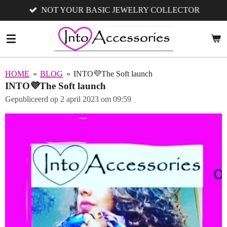
NOT YOUR BASIC JEWELRY COLLECTOR
Ga
direct
naar
de
hoofdinhoud
HOME
»
BLOG
»
INTO💜The Soft launch
INTO💜The Soft launch
Gepubliceerd op 2 april 2023 om 09:59