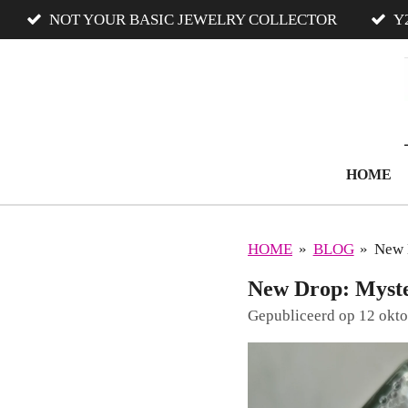
NOT YOUR BASIC JEWELRY COLLECTOR
Y
Ga
direct
naar
de
hoofdinhoud
HOME
HOME
»
BLOG
»
New 
New Drop: Myster
Gepubliceerd op 12 okt