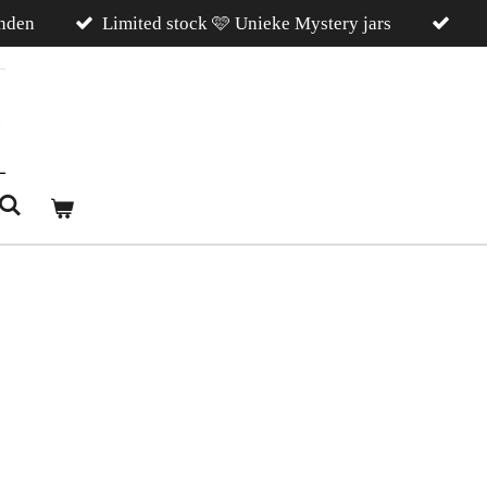
nden
Limited stock 🩷 Unieke Mystery jars