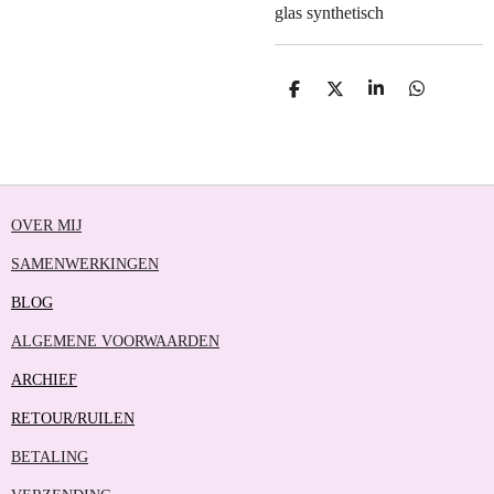
glas synthetisch
D
D
S
D
E
E
H
E
L
E
A
L
E
L
R
E
N
E
N
OVER MIJ
SAMENWERKINGEN
BLOG
ALGEMENE VOORWAARDEN
ARCHIEF
RETOUR/RUILEN
BETALING