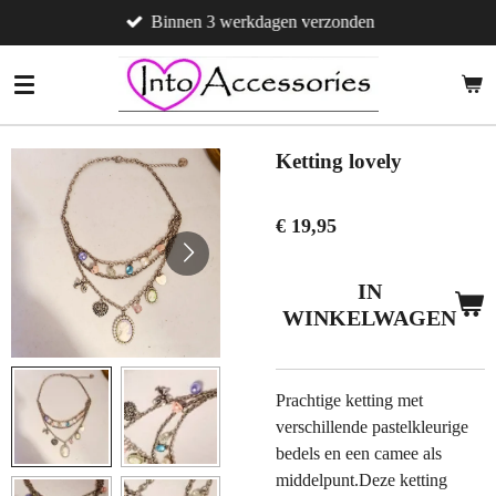
Binnen 3 werkdagen verzonden
Ga
direct
naar
de
hoofdinhoud
Ketting lovely
€ 19,95
IN
WINKELWAGEN
Prachtige ketting met
verschillende pastelkleurige
bedels en een camee als
middelpunt.Deze ketting