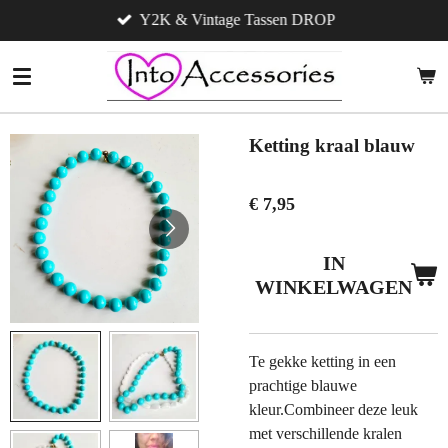
Y2K & Vintage Tassen DROP
Ga
direct
naar
de
hoofdinhoud
Ketting kraal blauw
€ 7,95
IN
WINKELWAGEN
Te gekke ketting in een
prachtige blauwe
kleur.Combineer deze leuk
met verschillende kralen