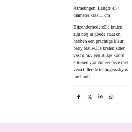
Afmetingen: Lengte 43 /
diameter kraal:1 cm
Bijzonderheden:De kralen
zijn nog in goede staat en
hebben een prachtige kleur
baby blauw.De kralen zitten
vast d.m.v een stukje koord
ertussen.Combineer deze met
verschillende kettingen.sky is
the limit!
D
D
S
D
E
E
H
E
L
E
A
L
E
L
R
E
N
E
N