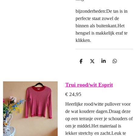
bijzonderheden:De tas is in
perfecte staat zowel de
binnen als buitenkant.Het
hengsel is makkelijk eraf te
klikken.
D
D
S
D
E
E
H
E
L
E
A
L
E
L
R
E
N
E
N
Trui rood/wit Esprit
€ 24,95
Heerlijke rood/witte pullover voor
de wat koudere dagen.Draag deze
op een terrasje over je schouders of
om je middel.Het materiaal is
lekker stretchy en zacht.Leuk te