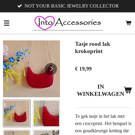
NOT YOUR BASIC JEWELRY COLLECTOR
Ga
direct
naar
de
hoofdinhoud
Tasje rood lak
krokoprint
€ 19,99
IN
WINKELWAGEN
Te gek tasje in het lak met
een crocoprint. Het hengsel is
een goudkleurige ketting die