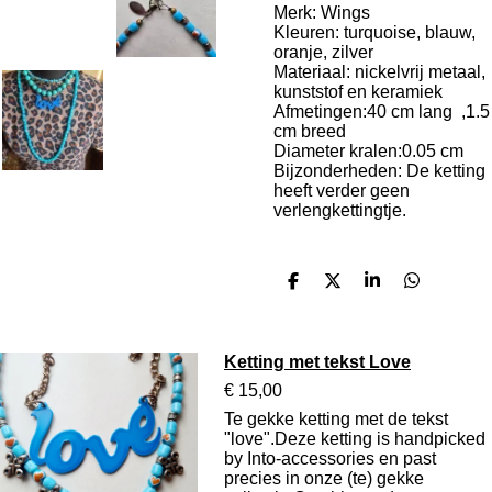
Merk: Wings
Kleuren: turquoise, blauw,
oranje, zilver
Materiaal: nickelvrij metaal,
kunststof en keramiek
Afmetingen:40 cm lang ,1.5
cm breed
Diameter kralen:0.05 cm
Bijzonderheden: De ketting
heeft verder geen
verlengkettingtje.
D
D
S
D
e
e
h
e
l
e
a
l
e
l
r
e
n
e
n
Ketting met tekst Love
€ 15,00
Te gekke ketting met de tekst
"love".Deze ketting is handpicked
by Into-accessories en past
precies in onze (te) gekke