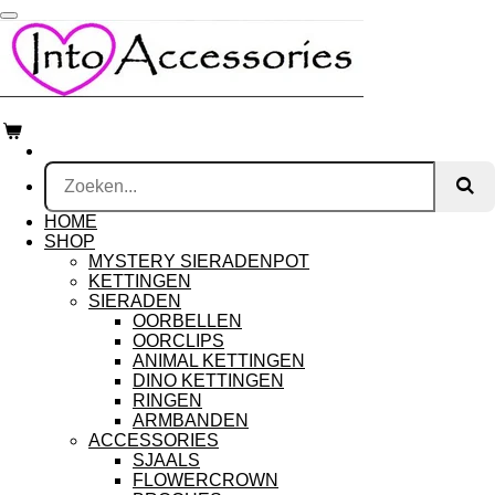
Ga
direct
naar
de
hoofdinhoud
HOME
SHOP
MYSTERY SIERADENPOT
KETTINGEN
SIERADEN
OORBELLEN
OORCLIPS
ANIMAL KETTINGEN
DINO KETTINGEN
RINGEN
ARMBANDEN
ACCESSORIES
SJAALS
FLOWERCROWN