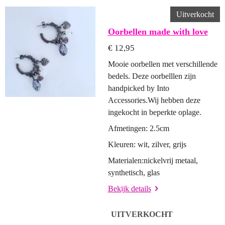
E
L
R
E
N
E
N
Uitverkocht
Oorbellen made with love
€ 12,95
Mooie oorbellen met verschillende
bedels. Deze oorbelllen zijn
handpicked by Into
Accessories.Wij hebben deze
ingekocht in beperkte oplage.
Afmetingen: 2.5cm
Kleuren: wit, zilver, grijs
Materialen:nickelvrij metaal,
synthetisch, glas
Bekijk details
UITVERKOCHT