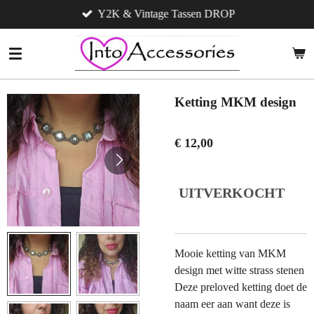
Y2K & Vintage Tassen DROP
Ga
direct
naar
de
hoofdinhoud
Ketting MKM design
€ 12,00
UITVERKOCHT
Mooie ketting van MKM
design met witte strass stenen
Deze preloved ketting doet de
naam eer aan want deze is