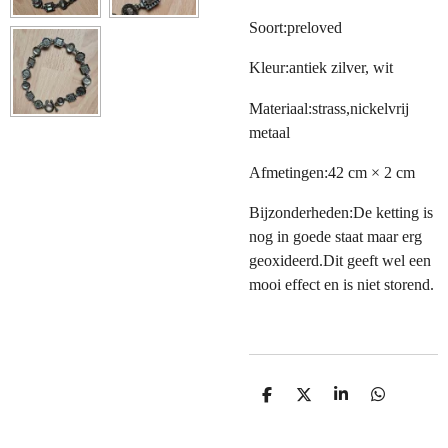
Soort:preloved
Kleur:antiek zilver, wit
Materiaal:strass,nickelvrij
metaal
Afmetingen:42 cm × 2 cm
Bijzonderheden:De ketting is
nog in goede staat maar erg
geoxideerd.Dit geeft wel een
mooi effect en is niet storend.
D
D
S
D
E
E
H
E
L
E
A
L