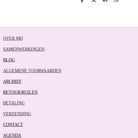
D
D
S
D
E
E
H
E
L
E
A
L
E
L
R
E
N
E
N
OVER MIJ
SAMENWERKINGEN
BLOG
ALGEMENE VOORWAARDEN
ARCHIEF
RETOUR/RUILEN
BETALING
VERZENDING
CONTACT
AGENDA