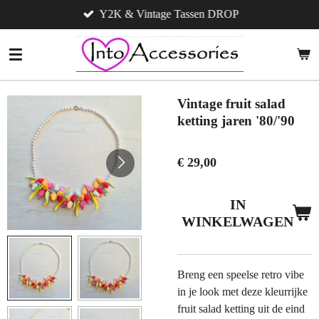
Y2K & Vintage Tassen DROP
Ga
direct
naar
de
hoofdinhoud
Vintage fruit salad
ketting jaren '80/'90
€ 29,00
IN
WINKELWAGEN
Breng een speelse retro vibe
in je look met deze kleurrijke
fruit salad ketting uit de eind