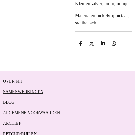
Kleuren:zilver, bruin, oranje
Materialen:nickelvrij metaal,
synthetisch
D
D
S
D
E
E
H
E
L
E
A
L
E
L
R
E
N
E
N
OVER MIJ
SAMENWERKINGEN
BLOG
ALGEMENE VOORWAARDEN
ARCHIEF
RETOUR/RUILEN