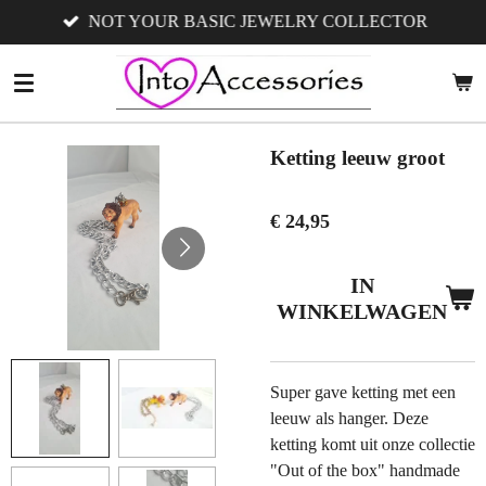
NOT YOUR BASIC JEWELRY COLLECTOR
Ga
direct
naar
de
hoofdinhoud
Ketting leeuw groot
€ 24,95
IN
WINKELWAGEN
Super gave ketting met een
leeuw als hanger. Deze
ketting komt uit onze collectie
"Out of the box" handmade