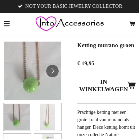
NOT YOUR BASIC JEWELRY COLLECTOR
Ga
direct
naar
de
hoofdinhoud
Ketting murano groen
€ 19,95
IN
WINKELWAGEN
Prachtige ketting met een
grote kraal van murano als
hanger. Deze ketting komt uit
onze collectie Nature