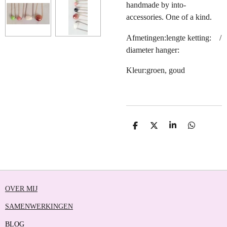
handmade by into-
accessories. One of a kind.
Afmetingen:lengte ketting: /
diameter hanger:
Kleur:groen, goud
D
D
S
D
E
E
H
E
L
E
A
L
E
L
R
E
N
E
N
OVER MIJ
SAMENWERKINGEN
BLOG