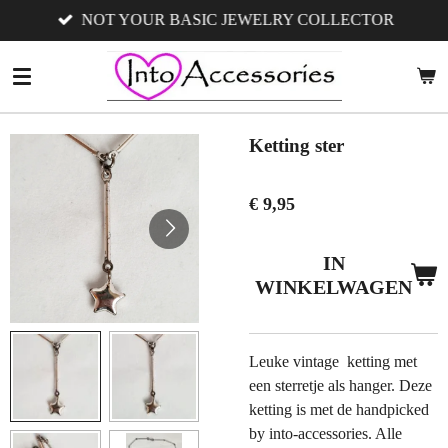
NOT YOUR BASIC JEWELRY COLLECTOR
Ga
direct
naar
de
hoofdinhoud
Ketting ster
€ 9,95
IN
WINKELWAGEN
Leuke vintage ketting met
een sterretje als hanger. Deze
ketting is met de handpicked
by into-accessories. Alle