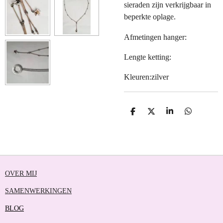
sieraden zijn verkrijgbaar in
beperkte oplage.
Afmetingen hanger:
Lengte ketting:
Kleuren:zilver
D
D
S
D
E
E
H
E
L
E
A
L
E
L
R
E
N
E
N
OVER MIJ
SAMENWERKINGEN
BLOG