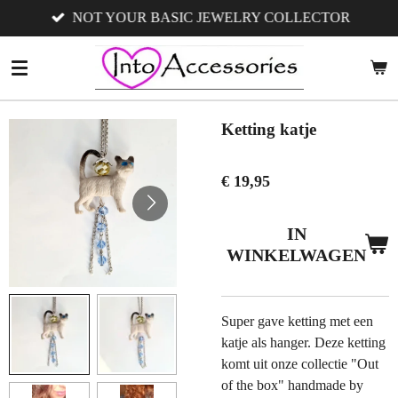
NOT YOUR BASIC JEWELRY COLLECTOR
Ga
direct
naar
de
hoofdinhoud
Ketting katje
€ 19,95
IN
WINKELWAGEN
Super gave ketting met een
katje als hanger. Deze ketting
komt uit onze collectie "Out
of the box" handmade by