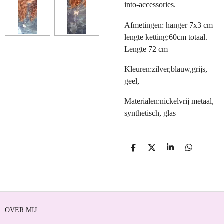
into-accessories.
Afmetingen: hanger 7x3 cm
lengte ketting:60cm totaal.
Lengte 72 cm
Kleuren:zilver,blauw,grijs,
geel,
Materialen:nickelvrij metaal,
synthetisch, glas
D
D
S
D
E
E
H
E
L
E
A
L
E
L
R
E
N
E
N
OVER MIJ