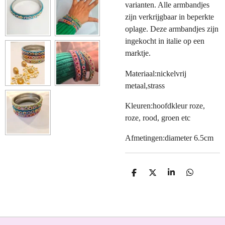
varianten. Alle armbandjes
zijn verkrijgbaar in beperkte
oplage. Deze armbandjes zijn
ingekocht in italie op een
marktje.
Materiaal:nickelvrij
metaal,strass
Kleuren:hoofdkleur roze,
roze, rood, groen etc
Afmetingen:diameter 6.5cm
D
D
S
D
E
E
H
E
L
E
A
L
E
L
R
E
N
E
N