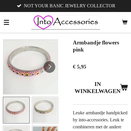
NOT YOUR BASIC JEWELRY COLLECTOR
Ga
direct
naar
de
hoofdinhoud
Armbandje flowers
pink
€ 5,95
IN
WINKELWAGEN
Leuke armbandje handpicked
by into-accessories. Leuk te
combineren met de andere