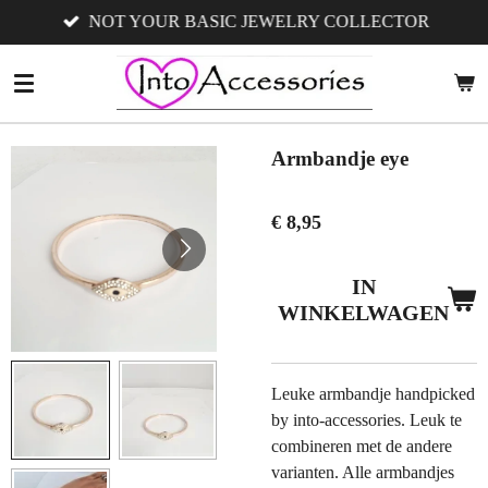
NOT YOUR BASIC JEWELRY COLLECTOR
Ga
direct
naar
de
hoofdinhoud
Armbandje eye
€ 8,95
IN
WINKELWAGEN
Leuke armbandje handpicked
by into-accessories. Leuk te
combineren met de andere
varianten. Alle armbandjes