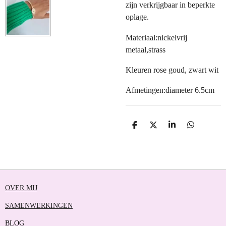
zijn verkrijgbaar in beperkte
oplage.
Materiaal:nickelvrij
metaal,strass
Kleuren rose goud, zwart wit
Afmetingen:diameter 6.5cm
D
D
S
D
E
E
H
E
L
E
A
L
E
L
R
E
N
E
N
OVER MIJ
SAMENWERKINGEN
BLOG