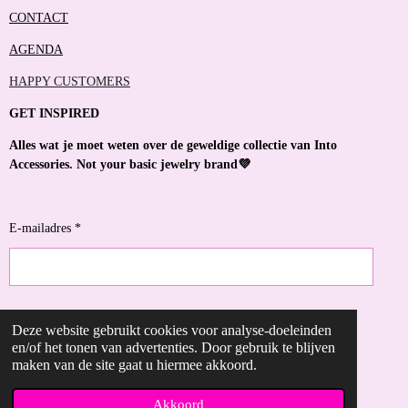
CONTACT
AGENDA
HAPPY CUSTOMERS
GET INSPIRED
Alles wat je moet weten over de geweldige collectie van Into
Accessories. Not your basic jewelry brand💜
E-mailadres *
VERZENDEN
Deze website gebruikt cookies voor analyse-doeleinden
en/of het tonen van advertenties. Door gebruik te blijven
maken van de site gaat u hiermee akkoord.
© 2023 - 2026 Into Accessories
Powered by
JouwWeb
Akkoord