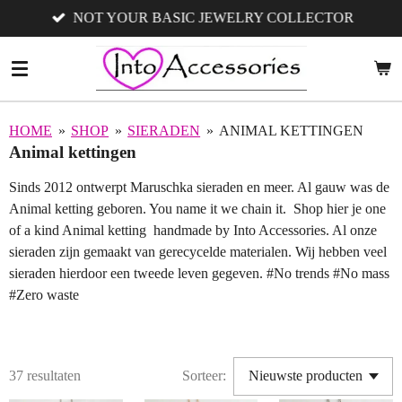
NOT YOUR BASIC JEWELRY COLLECTOR
Ga
direct
naar
de
hoofdinhoud
HOME
»
SHOP
»
SIERADEN
»
ANIMAL KETTINGEN
Animal kettingen
Sinds 2012 ontwerpt Maruschka sieraden en meer. Al gauw was de
Animal ketting geboren. You name it we chain it. Shop hier je one
of a kind Animal ketting handmade by Into Accessories. Al onze
sieraden zijn gemaakt van gerecycelde materialen. Wij hebben veel
sieraden hierdoor een tweede leven gegeven. #No trends #No mass
#Zero waste
37 resultaten
Sorteer: