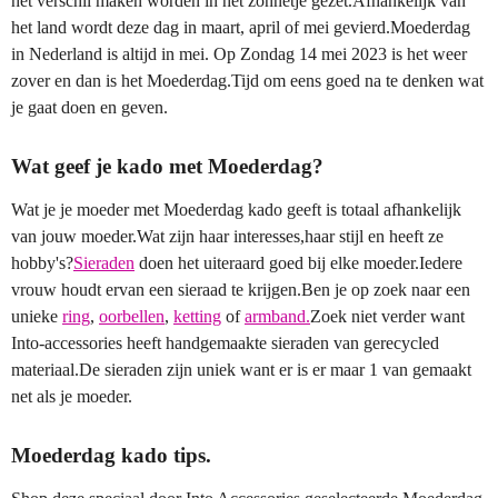
het verschil maken worden in het zonnetje gezet.Afhankelijk van
het land wordt deze dag in maart, april of mei gevierd.Moederdag
in Nederland is altijd in mei. Op Zondag 14 mei 2023 is het weer
zover en dan is het Moederdag.Tijd om eens goed na te denken wat
je gaat doen en geven.
Wat geef je kado met Moederdag?
Wat je je moeder met Moederdag kado geeft is totaal afhankelijk
van jouw moeder.Wat zijn haar interesses,haar stijl en heeft ze
hobby's?
Sieraden
doen het uiteraard goed bij elke moeder.Iedere
vrouw houdt ervan een sieraad te krijgen.Ben je op zoek naar een
unieke
ring
,
oorbellen
,
ketting
of
armband.
Zoek niet verder want
Into-accessories heeft handgemaakte sieraden van gerecycled
materiaal.De sieraden zijn uniek want er is er maar 1 van gemaakt
net als je moeder.
Moederdag kado tips.