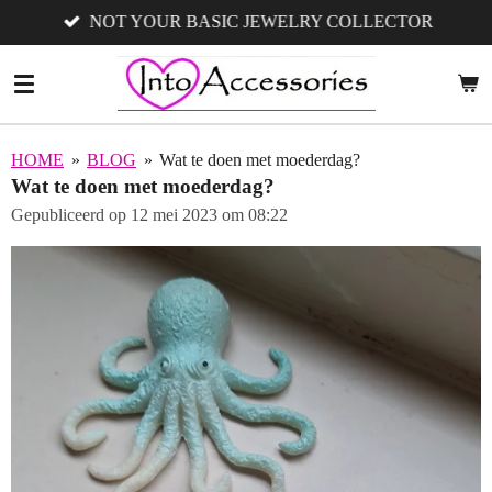
NOT YOUR BASIC JEWELRY COLLECTOR
Ga
direct
naar
de
hoofdinhoud
HOME
»
BLOG
»
Wat te doen met moederdag?
Wat te doen met moederdag?
Gepubliceerd op 12 mei 2023 om 08:22