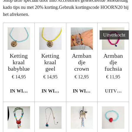
Shop deze speciaal door Into Accessories geselecteerde Moederdag
kado tips nu met 20% korting.Gebruik kortingscode HOORN20 bij
het afrekenen.
Uitverkocht
Ketting
Ketting
Armban
Armban
kraal
kraal
dje
dje
babyblue
geel
crown
fuchsia
€ 14,95
€ 14,95
€ 12,95
€ 11,95
IN WINKELWAGEN
IN WINKELWAGEN
IN WINKELWAGEN
UITVERKO