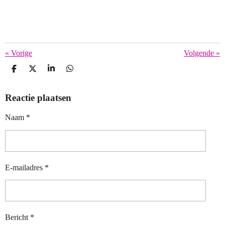
«
Vorige
Volgende
»
D
D
S
D
E
E
H
E
L
E
A
L
Reactie plaatsen
E
L
R
E
N
E
N
Naam *
E-mailadres *
Bericht *