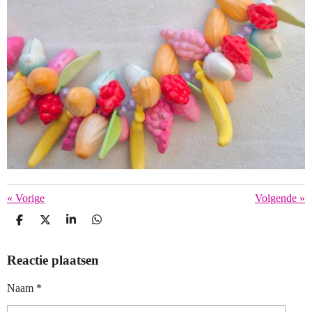
«
Vorige
Volgende
»
D
D
S
D
E
E
H
E
L
E
A
L
Reactie plaatsen
E
L
R
E
N
E
N
Naam *