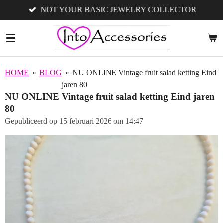
NOT YOUR BASIC JEWELRY COLLECTOR
Ga
direct
naar
de
hoofdinhoud
HOME
»
BLOG
»
NU ONLINE Vintage fruit salad ketting Eind
jaren 80
NU ONLINE Vintage fruit salad ketting Eind jaren
80
Gepubliceerd op 15 februari 2026 om 14:47